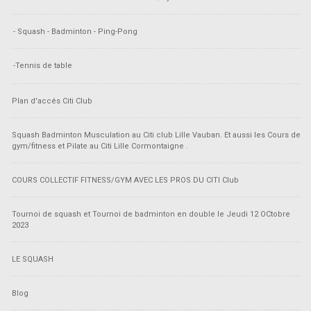
- Squash - Badminton - Ping-Pong
-Tennis de table
Plan d'accés Citi Club
Squash Badminton Musculation au Citi club Lille Vauban. Et aussi les Cours de
gym/fitness et Pilate au Citi Lille Cormontaigne .
COURS COLLECTIF FITNESS/GYM AVEC LES PROS DU CITI Club
Tournoi de squash et Tournoi de badminton en double le Jeudi 12 OCtobre
2023
LE SQUASH
Blog