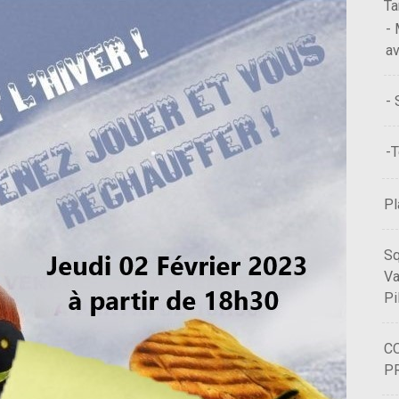
Ta
- 
a
- 
-T
Pl
Sq
Va
Pi
C
PR