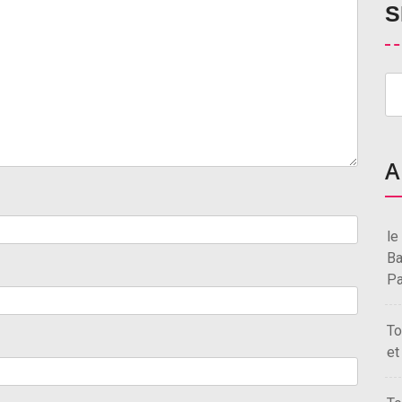
S
A
le
Ba
Pa
To
et