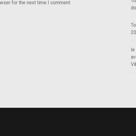
To
wser for the next time I comment.
do
To
2
le
av
Vi