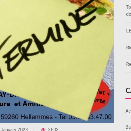
To
do
L
Bl
Re
C
Ac
Ba
 January 2023
3603