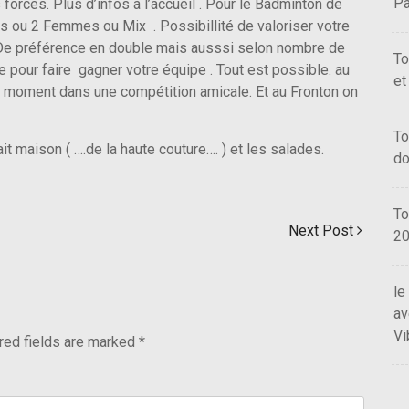
Pa
orces. Plus d’infos à l’accueil . Pour le Badminton de
 ou 2 Femmes ou Mix . Possibillité de valoriser votre
De préférence en double mais ausssi selon nombre de
To
 pour faire gagner votre équipe . Tout est possible. au
et
bon moment dans une compétition amicale. Et au Fronton on
To
it maison ( ….de la haute couture…. ) et les salades.
do
To
Next Post
2
le
av
Vi
red fields are marked
*