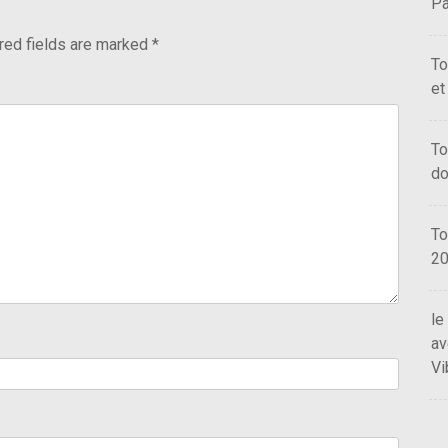
Pa
red fields are marked
*
To
et
To
do
To
2
le
av
Vi