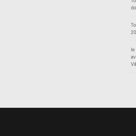
To
do
To
2
le
av
Vi