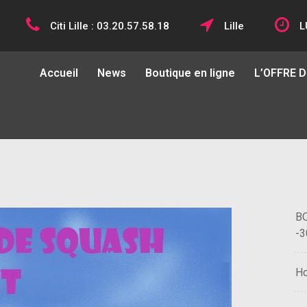
Citi Lille : 03.20.57.58.18
Lille
L
Accueil
News
Boutique en ligne
L’OFFRE 
BO
-3
H