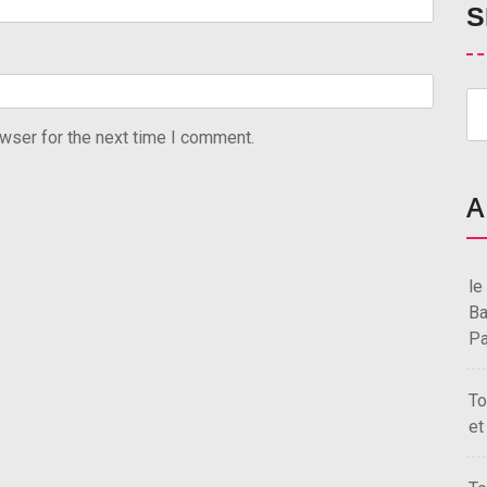
S
wser for the next time I comment.
A
le
Ba
Pa
To
et