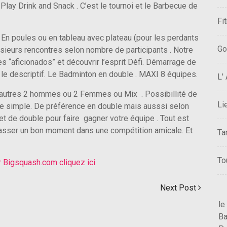
lay Drink and Snack . C’est le tournoi et le Barbecue de
Fi
En poules ou en tableau avec plateau (pour les perdants
Go
usieurs rencontres selon nombre de participants . Notre
res “aficionados” et découvrir l’esprit Défi. Démarrage de
 le descriptif. Le Badminton en double . MAXI 8 équipes.
L'
 autres 2 hommes ou 2 Femmes ou Mix . Possibillité de
Li
de simple. De préférence en double mais ausssi selon
 de double pour faire gagner votre équipe . Tout est
t passer un bon moment dans une compétition amicale. Et
Ta
To
ur Bigsquash.com cliquez ici
Next Post
le
Ba