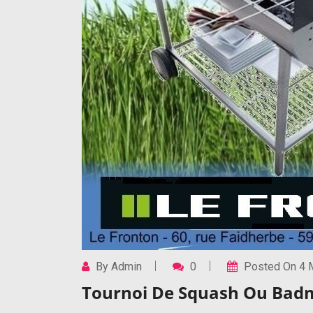
By
Admin
0
Posted On
4 
Tournoi De Squash Ou Badm