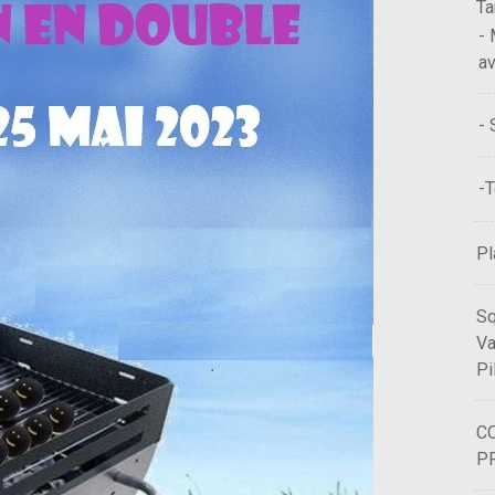
Ta
- 
a
- 
-T
Pl
Sq
Va
Pi
C
PR