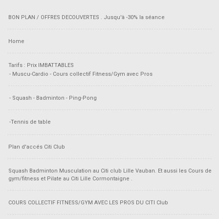
BON PLAN / OFFRES DECOUVERTES . Jusqu'à -30% la séance
Home
Tarifs : Prix IMBATTABLES
- Muscu-Cardio - Cours collectif Fitness/Gym avec Pros
- Squash - Badminton - Ping-Pong
-Tennis de table
Plan d'accés Citi Club
Squash Badminton Musculation au Citi club Lille Vauban. Et aussi les Cours de
gym/fitness et Pilate au Citi Lille Cormontaigne .
COURS COLLECTIF FITNESS/GYM AVEC LES PROS DU CITI Club