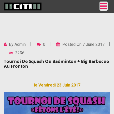
By
Admin
0
Posted On
7 June 2017
2236
Tournoi De Squash Ou Badminton + Big Barbecue
Au Fronton
le Vendredi 23 Juin 2017