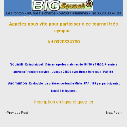
Appelez nous vite pour participer à ce tournoi trés
sympas .
tel 0320334700
Squash
: En individuel . Démarrage des matches de 18h30 à 19h30. Premiers
arrivées Premiers servies . Jusque 24h00 avec Break Barbecue . Paf 18€
Badminton
: En double . de préférence double Mixte . PAF : 18€ par participants .
Limité à 8 équipes .
Inscription en ligne cliquez ici
Previous Post
Next Post