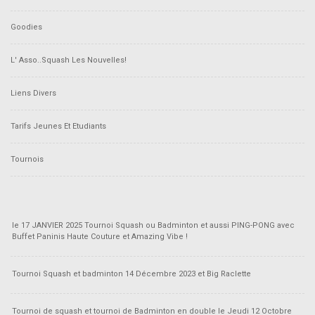
Goodies
L' Asso..Squash Les Nouvelles!
Liens Divers
Tarifs Jeunes Et Etudiants
Tournois
le 17 JANVIER 2025 Tournoi Squash ou Badminton et aussi PING-PONG avec
Buffet Paninis Haute Couture et Amazing Vibe !
Tournoi Squash et badminton 14 Décembre 2023 et Big Raclette
Tournoi de squash et tournoi de Badminton en double le Jeudi 12 Octobre